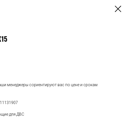
X15
наши менеджеры сориентируют вас по цене и срокам
/11131907
ющие для ДВС